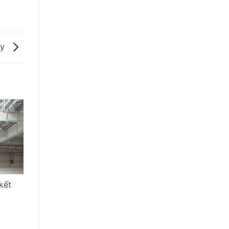
ay
kết