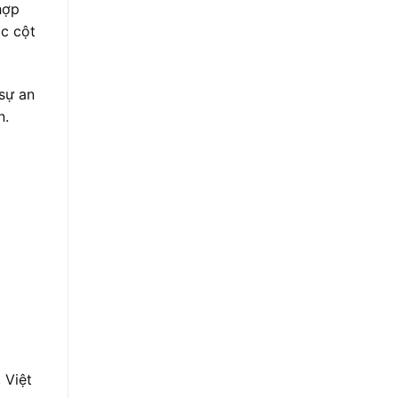
hợp
ác cột
 sự an
n.
 Việt