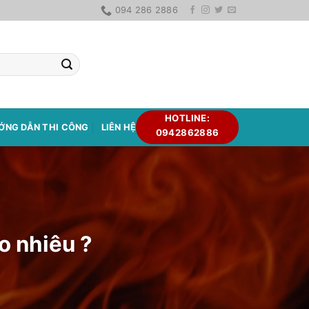
094 286 2886
HOTLINE:
ỚNG DẪN THI CÔNG
LIÊN HỆ
0942862886
o nhiêu ?