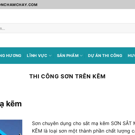
SONCHAMCHAY.COM
ÀNG HƯƠNG
LĨNH VỰC
SẢN PHẨM
DỰ ÁN THI CÔNG
HƯ
THI CÔNG SƠN TRÊN KẼM
mạ kẽm
Sơn chuyên dụng cho sắt mạ kẽm SƠN SẮT
KẼM là loại sơn một thành phần chất lượng 