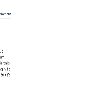
comment
ục
tím,
i thời
ng vật
ởi tất