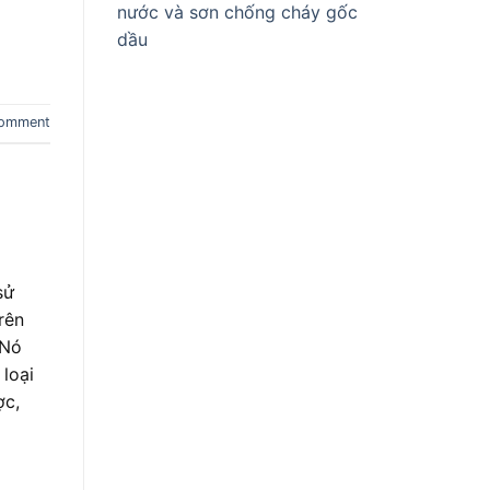
nước và sơn chống cháy gốc
dầu
comment
sử
rên
 Nó
loại
ợc,