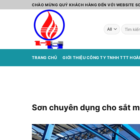
Skip
CHÀO MỪNG QUÝ KHÁCH HÀNG ĐẾN VỚI WEBSITE 
to
content
Tìm
kiếm:
TRANG CHỦ
GIỚI THIỆU CÔNG TY TNHH TTT HO
Sơn chuyên dụng cho sắt 