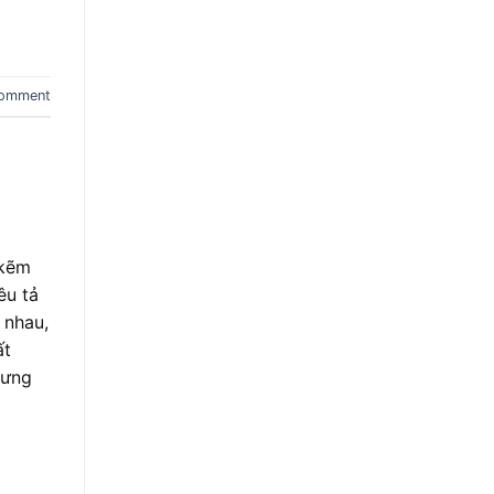
comment
 kẽm
êu tả
 nhau,
ất
hưng