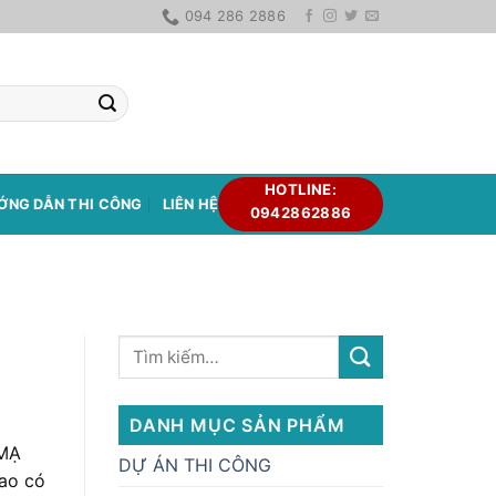
094 286 2886
HOTLINE:
ỚNG DẪN THI CÔNG
LIÊN HỆ
0942862886
DANH MỤC SẢN PHẨM
 MẠ
DỰ ÁN THI CÔNG
cao có