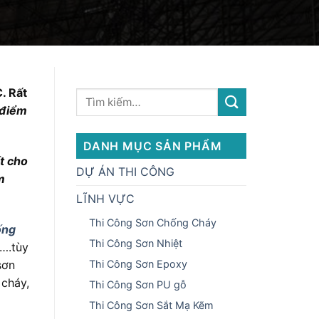
. Rất
 điểm
DANH MỤC SẢN PHẨM
t cho
DỰ ÁN THI CÔNG
m
LĨNH VỰC
Thi Công Sơn Chống Cháy
ống
Thi Công Sơn Nhiệt
t….tùy
sơn
Thi Công Sơn Epoxy
 cháy,
Thi Công Sơn PU gỗ
Thi Công Sơn Sắt Mạ Kẽm