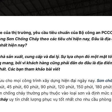
e của thị trường, yêu cầu tiêu chuẩn của Bộ công an PCCC
ng Sơn Chống Cháy theo các tiêu chí hiện nay, Đâu là địa
nhất hiện nay?
 sản xuất, cung cấp và đai lý. Sự lựa chọn đó một mặt tố
 mang, bởi vì khách hàng cũng phải đắn do đâu là địa điể
hất. Các bạn tham khảo bài viết
 ưu cho mọi công trình xây dựng hiện đại ngày nay.
Sơn ch
út, 45 phút, 60 phút, 90 phút, 120 phút, 150 phút, 180 phú
an chống cháy thường phụ thuộc vào loại sơn và định mức 
cháy
uy tín chất lượng phục vụ tốt nhất cho nhu cầu phòng