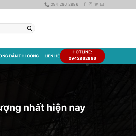
094 286 2886
HOTLINE:
ỚNG DẪN THI CÔNG
LIÊN HỆ
0942862886
lượng nhất hiện nay