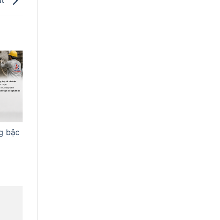
út
g bậc