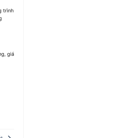
 trình
g
g, giá