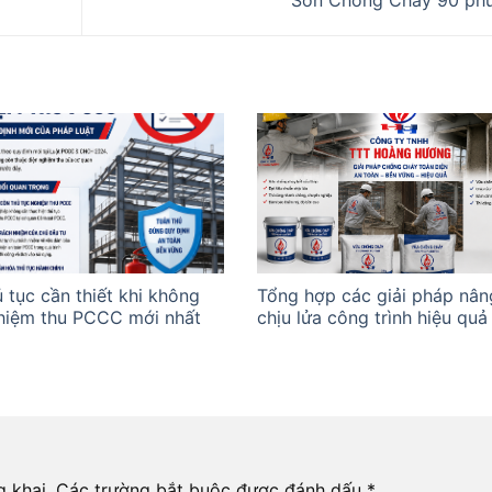
Sơn Chống Cháy 90 ph
 tục cần thiết khi không
Tổng hợp các giải pháp nân
hiệm thu PCCC mới nhất
chịu lửa công trình hiệu quả
 khai.
Các trường bắt buộc được đánh dấu
*