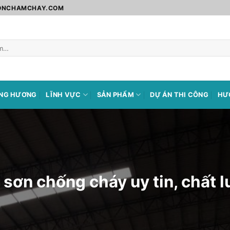
SONCHAMCHAY.COM
ÀNG HƯƠNG
LĨNH VỰC
SẢN PHẨM
DỰ ÁN THI CÔNG
HƯ
sơn chống cháy uy tin, chất 