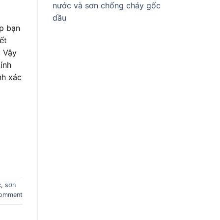
nước và sơn chống cháy gốc
dầu
p bạn
ết
. Vậy
ính
nh xác
c
,
sơn
comment