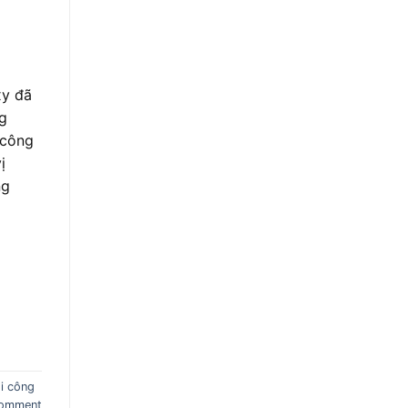
xy đã
ng
 công
ị
ng
hi công
comment