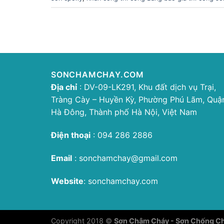
SONCHAMCHAY.COM
Địa chỉ
: DV-09-LK291, Khu đất dịch vụ Trại,
Tràng Cày – Huyền Kỳ, Phường Phú Lãm, Quậ
Hà Đông, Thành phố Hà Nội, Việt Nam
Điện thoại
:
094 286 2886
Email
:
sonchamchay@gmail.com
Website
:
sonchamchay.com
Copyright 2018 ©
Sơn Chậm Cháy - Sơn Chống C