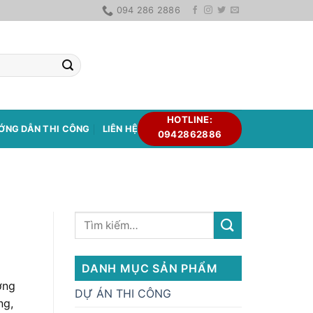
094 286 2886
HOTLINE:
ỚNG DẪN THI CÔNG
LIÊN HỆ
0942862886
DANH MỤC SẢN PHẨM
ởng
DỰ ÁN THI CÔNG
ng,