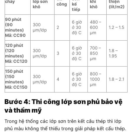
cháy
lớp sơn
khi
thiện
công
kế
khô
khô
(lít/m2)
tiếp
90 phút
6 giờ
480 –
(90
300
2
ở 30
600
1.2 – 1.5
minutes)
µm/lớp
độ C
µm
Mã: CC90
120 phút
6 giờ
700 –
(120
300
1.8 –
3
ở 30
850
minutes)
µm/lớp
1.95
độ C
µm
Mã: CC120
150 phút
6 giờ
800 –
(150
300
4
ở 30
1000
1.8 – 2.1
minutes)
µm/lớp
độ C
µm
Mã: CC150
Bước 4: Thi công lớp sơn phủ bảo vệ
và thẩm mỹ
Trong hệ thống các lớp sơn trên kết câu thép thì lớp
phủ màu không thể thiếu trong giải pháp kết cấu thép.