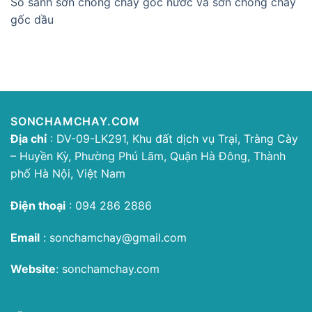
So sánh sơn chống cháy gốc nước và sơn chống cháy
gốc dầu
SONCHAMCHAY.COM
Địa chỉ
: DV-09-LK291, Khu đất dịch vụ Trại, Tràng Cày
– Huyền Kỳ, Phường Phú Lãm, Quận Hà Đông, Thành
phố Hà Nội, Việt Nam
Điện thoại
:
094 286 2886
Email
:
sonchamchay@gmail.com
Website
:
sonchamchay.com