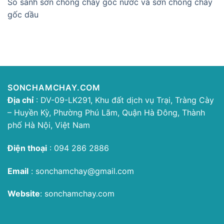
So sánh sơn chống cháy gốc nước và sơn chống cháy
gốc dầu
SONCHAMCHAY.COM
Địa chỉ
: DV-09-LK291, Khu đất dịch vụ Trại, Tràng Cày
– Huyền Kỳ, Phường Phú Lãm, Quận Hà Đông, Thành
phố Hà Nội, Việt Nam
Điện thoại
:
094 286 2886
Email
:
sonchamchay@gmail.com
Website
:
sonchamchay.com