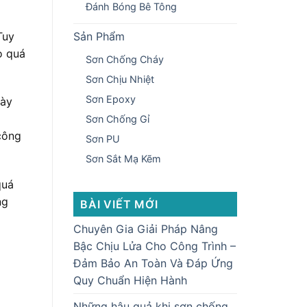
Đánh Bóng Bê Tông
Tuy
Sản Phẩm
o quá
Sơn Chống Cháy
Sơn Chịu Nhiệt
Sơn Epoxy
dày
Sơn Chống Gỉ
công
Sơn PU
Sơn Sắt Mạ Kẽm
quá
ng
BÀI VIẾT MỚI
Chuyên Gia Giải Pháp Nâng
Bậc Chịu Lửa Cho Công Trình –
Đảm Bảo An Toàn Và Đáp Ứng
Quy Chuẩn Hiện Hành
Những hậu quả khi sơn chống