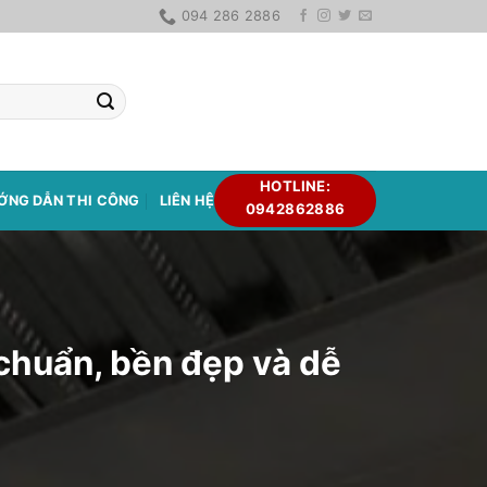
094 286 2886
HOTLINE:
ỚNG DẪN THI CÔNG
LIÊN HỆ
0942862886
chuẩn, bền đẹp và dễ