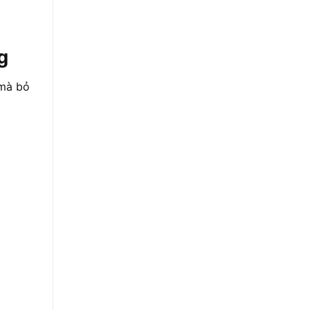
g
 mà bỏ