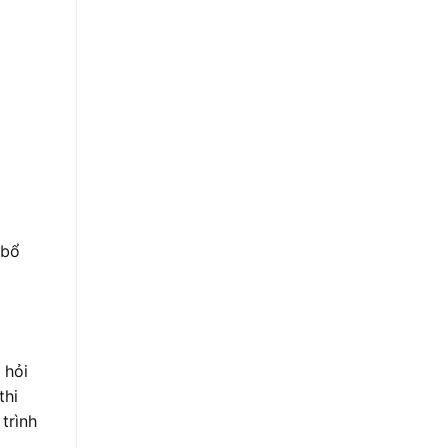
 bổ
 hỏi
thi
trình