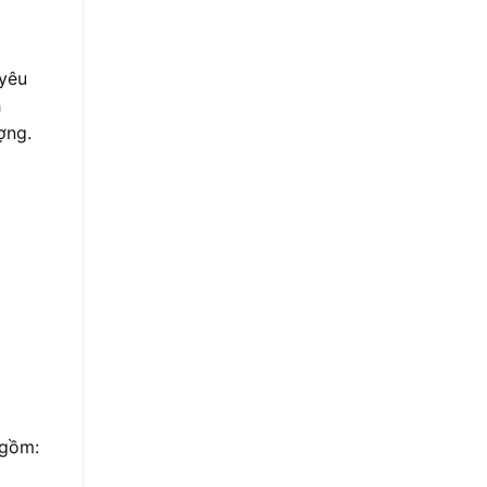
 yêu
h
ợng.
 gồm: